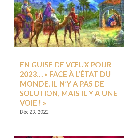
EN GUISE DE VŒUX POUR
2023… « FACE À L’ÉTAT DU
MONDE, IL N’Y A PAS DE
SOLUTION, MAIS IL Y A UNE
VOIE ! »
Déc 23, 2022