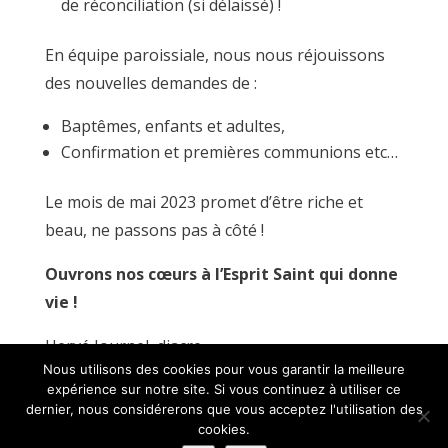
de réconciliation (si délaissé) !
En équipe paroissiale, nous nous réjouissons
des nouvelles demandes de :
Baptêmes, enfants et adultes,
Confirmation et premières communions etc…
Le mois de mai 2023 promet d’être riche et
beau, ne passons pas à côté !
Ouvrons nos cœurs à l’Esprit Saint qui donne
vie !
Hervé Journel, diacre
Nous utilisons des cookies pour vous garantir la meilleure
expérience sur notre site. Si vous continuez à utiliser ce
© Paroisse Sainte-Anne - Maison paroissiale Place de l'église -
dernier, nous considérerons que vous acceptez l'utilisation des
cookies.
38110 La Tour du Pin - Tél: 04 74 97 10 33 | Développé par