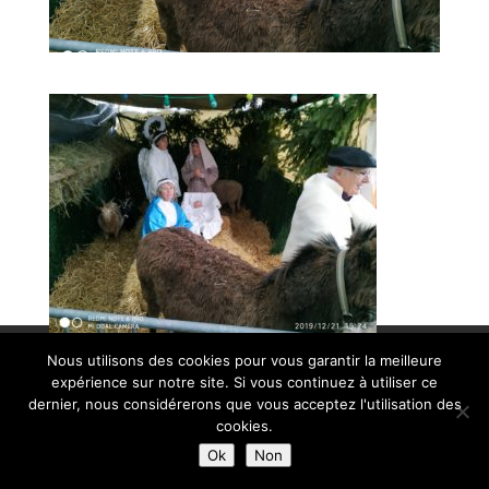
© Paroisse Sainte-Anne - Maison paroissiale Place de l'église -
Nous utilisons des cookies pour vous garantir la meilleure
expérience sur notre site. Si vous continuez à utiliser ce
38110 La Tour du Pin - Tél: 04 74 97 10 33 | Développé par
dernier, nous considérerons que vous acceptez l'utilisation des
HyppoWeb
|
Mentions Légales
cookies.
Ok
Non