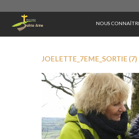
NOUS CONNAÎTR
JOELETTE_7EME_SORTIE (7)