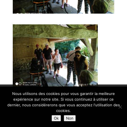
© Paroisse Sainte-Anne - Maison paroissiale Place de l'église -
Nous utilisons des cookies pour vous garantir la meilleure
expérience sur notre site. Si vous continuez à utiliser ce
38110 La Tour du Pin - Tél: 04 74 97 10 33 | Développé par
dernier, nous considérerons que vous acceptez l'utilisation des
HyppoWeb
|
Mentions Légales
cookies.
Ok
Non