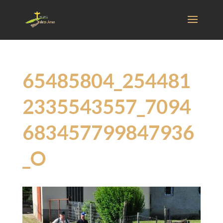
65485804_254481
2335543557_7094
683457799847936
_O