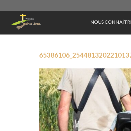
NOUS CONNAÎTR
65386106_254481320221013