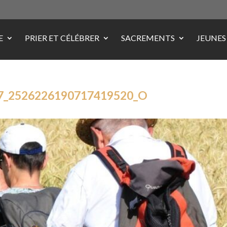
E
PRIER ET CÉLÉBRER
SACREMENTS
JEUNES
7_2526226190717419520_O