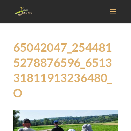
65042047_254481
5278876596_6513
31811913236480_
O