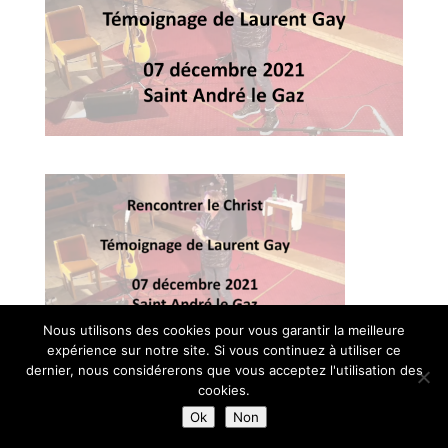
Nous utilisons des cookies pour vous garantir la meilleure
expérience sur notre site. Si vous continuez à utiliser ce
© Paroisse Sainte-Anne - Maison paroissiale Place de l'église -
dernier, nous considérerons que vous acceptez l'utilisation des
38110 La Tour du Pin - Tél: 04 74 97 10 33 | Développé par
cookies.
HyppoWeb
|
Mentions Légales
Ok
Non