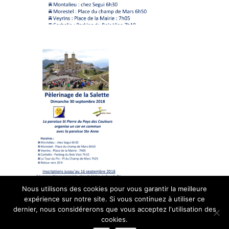
Nous utilisons des cookies pour vous garantir la meilleure
expérience sur notre site. Si vous continuez à utiliser ce
© Paroisse Sainte-Anne - Maison paroissiale Place de l'église -
dernier, nous considérerons que vous acceptez l'utilisation des
cookies.
38110 La Tour du Pin - Tél: 04 74 97 10 33 | Développé par