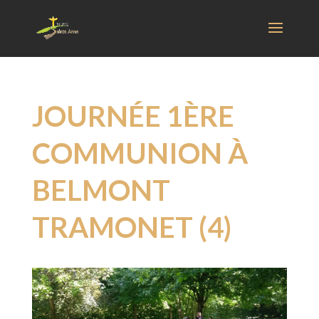
JOURNÉE 1ÈRE
COMMUNION À
BELMONT
TRAMONET (4)