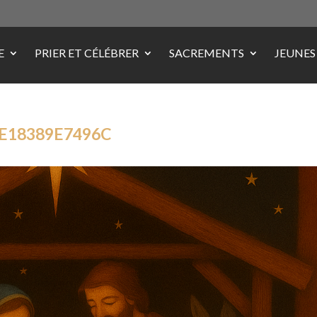
E
PRIER ET CÉLÉBRER
SACREMENTS
JEUNES
-E18389E7496C