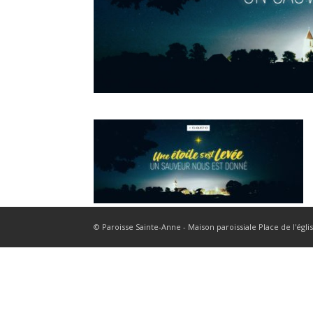
© Paroisse Sainte-Anne - Maison paroissiale Place de l'égli