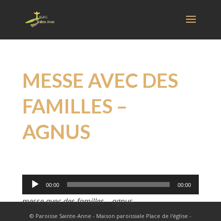
MESSE AVEC DES
FAMILLES –
AGNUS
Lecteur
00:00
00:00
audio
messe avec des familles – agnus
.
© Paroisse Sainte-Anne - Maison paroissiale Place de l'église -