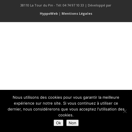
38110 La Tour du Pin - Tél: 04 74 97 10 33 | Développé par
HyppoWeb
|
Mentions Légales
Nous utilisons des cookies pour vous garantir la meilleure
expérience sur notre site. Si vous continuez à utiliser ce
dernier, nous considérerons que vous acceptez l'utilisation des
cookies.
Ok
Non