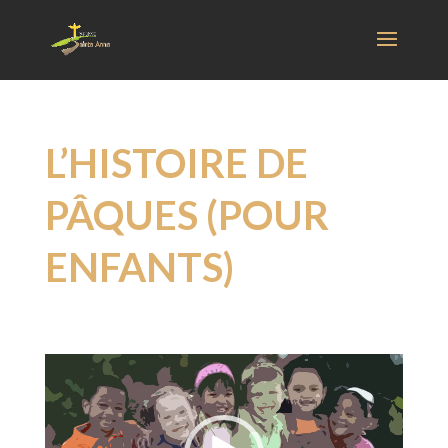
L’HISTOIRE DE
PÂQUES (POUR
ENFANTS)
Lecteur
vidéo