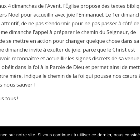
aux 4 dimanches de l’Avent, l’Église propose des textes bibli
rs Noël pour accueillir avec joie l’Emmanuel. Le 1er dimanc
re attentif, de ne pas s’endormir pour ne pas passer à côté de
2ème dimanche l’appel à préparer le chemin du Seigneur, de
 de se mettre en action pour changer quelque chose dans sa 
e dimanche invite à exulter de joie, parce que le Christ est
voir reconnaître et accueillir les signes discrets de sa venue
obéit dans la foi à la Parole de Dieu et permet ainsi de met
notre mère, indique le chemin de la foi qui pousse nos cœurs 
ns nous sauver !
s tous !
nce sur notre site. Si vous continuez à utiliser ce dernier, nous consid
se - 38110 La Tour du Pin - Tél: 04 74 97 10 33 | Développé par
HyppoWeb
|
Mentio