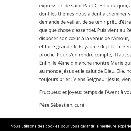
expression de saint Paul. C’est pourquoi, 
dont les thèmes nous aident à cheminer ve
demande de veiller, de se tenir prêt, d’êt
quelque chose d’essentiel. Puis vient au 
disposer son cœur à la venue de l’Amour,
et faire grandir le Royaume déjà là. Le 3èm
proche. Pour s’en rendre compte, il faut sa
Enfin, le 4ème dimanche montre Marie qui 
au monde Jésus et le salut de Dieu. Elle, 
toujours prier : Viens Seigneur Jésus, vie
Fructueux et joyeux temps de l’Avent à vou
Père Sébastien, curé
Nous utilisons des cookies pour vous garantir la meilleure expérie
© Paroisse Sainte-Anne - Maison paroissiale Place de l'égli