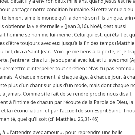
oël, c’était il y a environ deux mille ans, quand Jésus est né 
l pour partager notre condition humaine. Si cette venue a eu 
a tellement aimé le monde qu’il a donné son Fils unique, afin
 obtienne la vie éternelle » (Jean 3,16). Noël, c’est aussi
 fait homme se nomme lui-même : Celui qui est, qui était et qu
les d’être toujours avec eux jusqu’à la fin des temps (Matthi
 ciel, dira à Saint Jean : Voici, je me tiens à la porte, et je fr
e, j’entrerai chez lui, je souperai avec lui, et lui avec moi (
e permettre d’interpeller tout chrétien : N’as-tu pas entendu
t à jamais. À chaque moment, à chaque âge, à chaque jour, à ch
ai chanté plus d’un chant sur plus d’un mode, mais dont chaque n
ent à jamais. Comme si le fait de se rendre proche nous disait
ent à l’intime de chacun par l’écoute de la Parole de Dieu, la
t la réconciliation, et par l’accueil de son Esprit Saint. Il no
anité, quel qu’il soit (cf. Matthieu 25,31-46).
, à « l’attendre avec amour », pour reprendre une belle