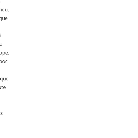
à
lieu,
 que
i
eu
appe.
Apoc
aque
ote
us