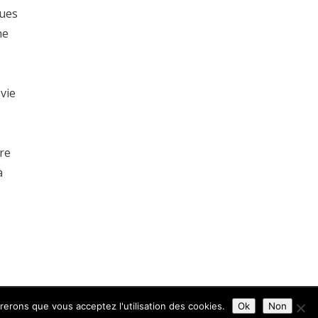
ques
he
vie
.
tre
à
érerons que vous acceptez l'utilisation des cookies.
Ok
Non
ns Légales