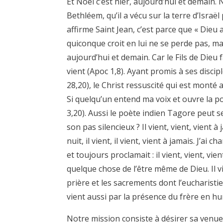
Et Noël c’est hier, aujourd’hui et demain. N
Bethléem, qu’il a vécu sur la terre d’Israë
affirme Saint Jean, c’est parce que « Dieu 
quiconque croit en lui ne se perde pas, mais
aujourd’hui et demain. Car le Fils de Dieu
vient (Apoc 1,8). Ayant promis à ses discip
28,20), le Christ ressuscité qui est monté au
Si quelqu’un entend ma voix et ouvre la port
3,20). Aussi le poète indien Tagore peut s
son pas silencieux ? Il vient, vient, vien
nuit, il vient, il vient, vient à jamais. J’
et toujours proclamait : il vient, vient, vi
quelque chose de l’être même de Dieu. Il vi
prière et les sacrements dont l’eucharistie e
vient aussi par la présence du frère en hum
Notre mission consiste à désirer sa venue