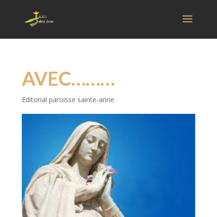
AVEC………
Editorial paroisse sainte-anne