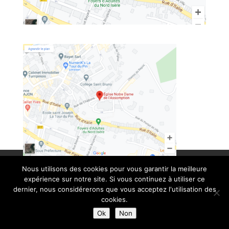
© Paroisse Sainte-Anne - Maison paroissiale Place de l'église -
Nous utilisons des cookies pour vous garantir la meilleure
38110 La Tour du Pin - Tél: 04 74 97 10 33 | Développé par
expérience sur notre site. Si vous continuez à utiliser ce
dernier, nous considérerons que vous acceptez l'utilisation des
HyppoWeb
|
Mentions Légales
cookies.
Ok
Non