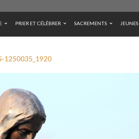
E
PRIER ET CÉLÉBRER
SACREMENTS
JEUNES
-1250035_1920