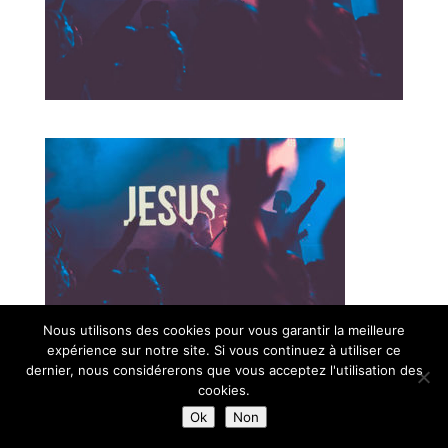
Nous utilisons des cookies pour vous garantir la meilleure
expérience sur notre site. Si vous continuez à utiliser ce
© Paroisse Sainte-Anne - Maison paroissiale Place de l'église -
dernier, nous considérerons que vous acceptez l'utilisation des
38110 La Tour du Pin - Tél: 04 74 97 10 33 | Développé par
cookies.
HyppoWeb
|
Mentions Légales
Ok
Non